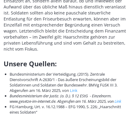
Einsatzort an, sondern allein darauf, ob und inwieweit der
Aufwand über das übliche Maß hinaus dienstlich veranlasst
ist. Soldaten sollten also keine pauschale steuerliche
Entlastung für den Friseurbesuch erwarten, können aber im
Einzelfall mit entsprechender Begründung einen Versuch
wagen. Letztendlich bleibt die Entscheidung dem Finanzamt
vorbehalten – im Zweifel gilt: Haarschnitte gehören zur
privaten Lebensführung und sind vom Gehalt zu bestreiten,
nicht vom Fiskus.
Unsere Quellen:
Bundesministerium der Verteidigung. (2015). Zentrale
Dienstvorschrift A-2630/1 - Das äußere Erscheinungsbild der
Soldatinnen und Soldaten der Bundeswehr. BMVg FüSK III 3.
Abgerufen am 16. März 2025, von
Link
Bundesministerium der Justiz. (o. D.). § 12 EStG - Einzelnorm.
www.gesetze-im-internet.de. Abgerufen am 16. März 2025, von
Link
FG Hamburg, Urt. v. 16.12.1988 – EFG 1990, S. 226; „Haarschnitt
eines Soldaten“