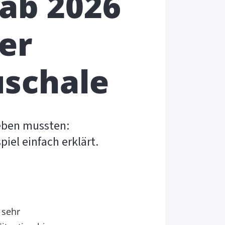
ab 2026
er
schale
eben mussten:
iel einfach erklärt.
 sehr