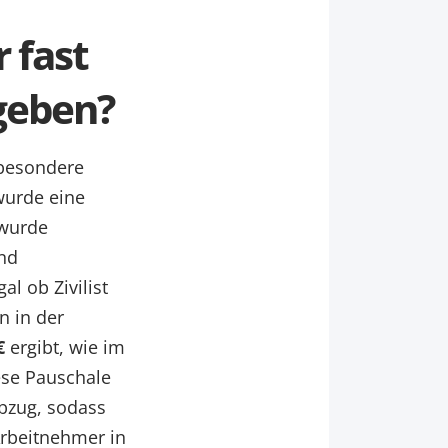
 fast
geben?
 besondere
wurde eine
 wurde
und
l ob Zivilist
 in der
€
ergibt, wie im
ese Pauschale
bzug, sodass
 Arbeitnehmer in