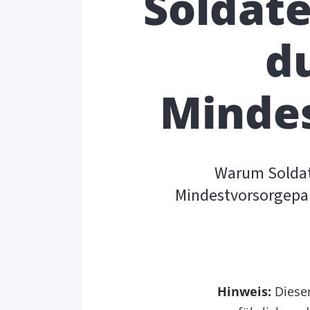
Soldat
d
Minde
Warum Soldat
Mindestvorsorgepaus
Hinweis:
Dieser