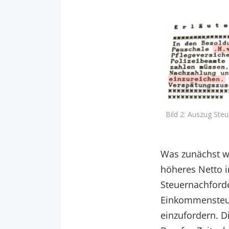
Bild 2: Auszug Ste
Was zunächst wi
höheres Netto i
Steuernachforde
Einkommensteu
einzufordern. Di