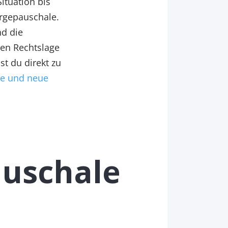
Situation bis
orgepauschale.
nd die
gen Rechtslage
t du direkt zu
le und neue
uschale