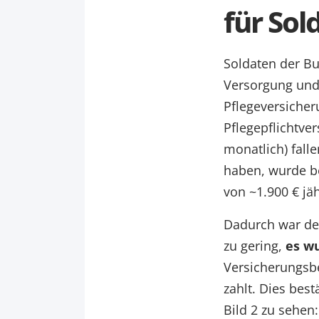
für So
Soldaten der Bu
Versorgung und
Pflegeversicheru
Pflegepflichtve
monatlich) falle
haben, wurde be
von ~1.900 € jä
Dadurch war de
zu gering,
es w
Versicherungsbe
zahlt. Dies bes
Bild 2 zu sehen: