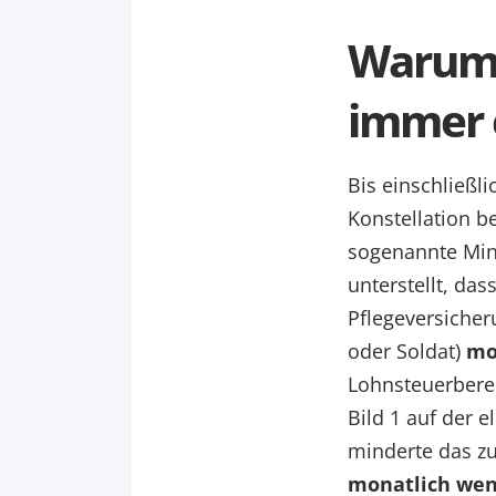
Warum 
immer 
Bis einschließl
Konstellation b
sogenannte Mind
unterstellt, da
Pflegeversicher
oder Soldat)
mo
Lohnsteuerbere
Bild 1 auf der 
minderte das z
monatlich wen