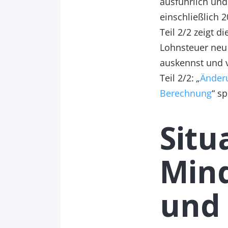
ausführlich und 
einschließlich 
Teil 2/2 zeigt 
Lohnsteuer neu 
auskennst und v
Teil 2/2:
„
Änder
Berechnung
“ s
Situ
Min
und 